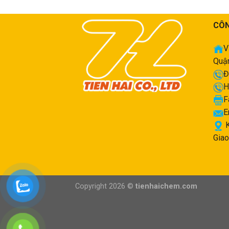
CÔN
V
Quận
Đ
H
F
E
K
Giao
Copyright 2026 ©
tienhaichem.com