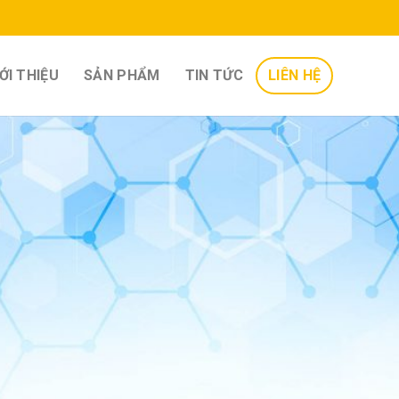
ỚI THIỆU
SẢN PHẨM
TIN TỨC
LIÊN HỆ