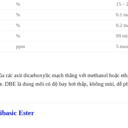
%
15 – 
%
0.1 m
%
0.2 m
%
99 mi
ppm
5 ma
ủa các axit dicarboxylic mạch thẳng với methanol hoặc eth
ate. DBE là dung môi có độ bay hơi thấp, không mùi, dễ p
basic Ester