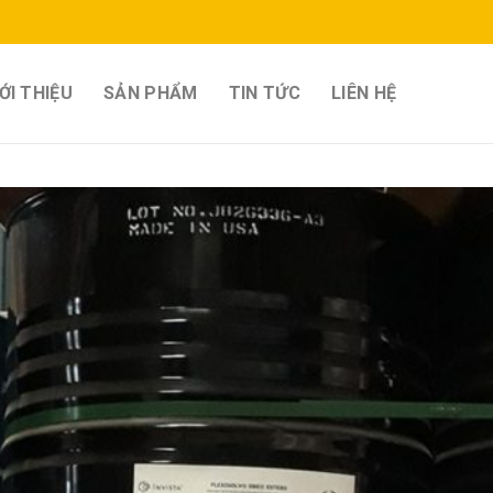
ỚI THIỆU
SẢN PHẨM
TIN TỨC
LIÊN HỆ
Add 
wishl