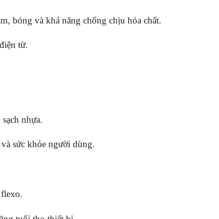
ám, bóng và khả năng chống chịu hóa chất.
iện từ.
 sạch nhựa.
g và sức khỏe người dùng.
 flexo.
ng tuổi thọ thiết bị.