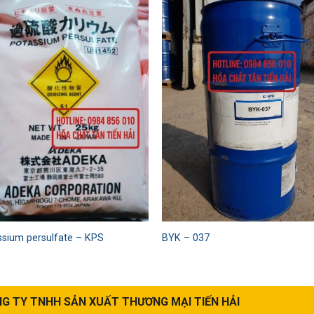
Add to
Add
wishlist
wishl
ssium persulfate – KPS
BYK – 037
G TY TNHH SẢN XUẤT THƯƠNG MẠI TIẾN HẢI