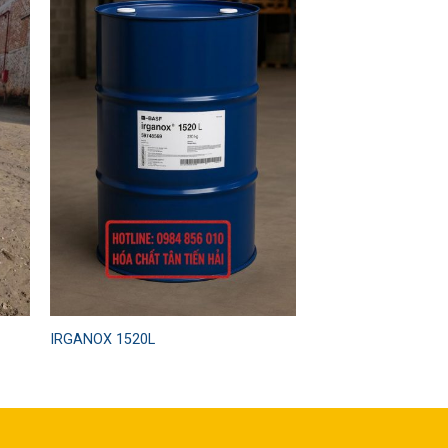
 to
Add to
ist
wishlist
IRGANOX 1520L