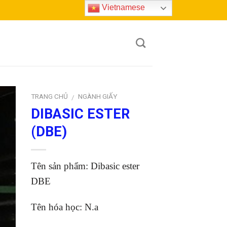
Vietnamese
TRANG CHỦ
NGÀNH GIẤY
/
DIBASIC ESTER
to
(DBE)
ist
Tên sản phẩm: Dibasic ester
DBE
Tên hóa học: N.a