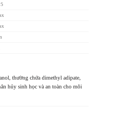
25
ax
ax
n
x
anol, thường chứa dimethyl adipate,
hân hủy sinh học và an toàn cho môi