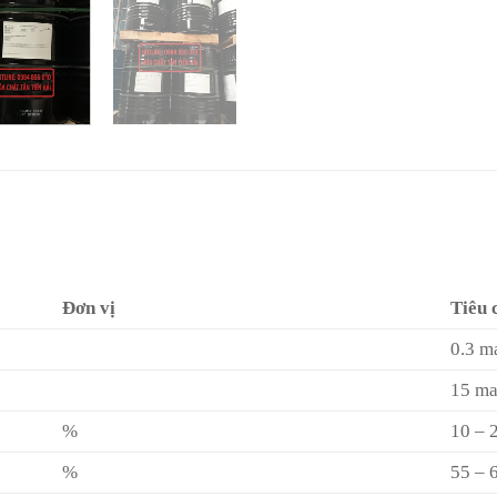
Đơn vị
Tiêu 
0.3 m
15 m
%
10 – 
%
55 – 