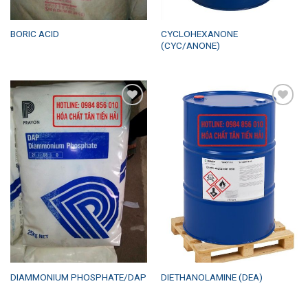
CYCLOHEXANONE
BORIC ACID
(CYC/ANONE)
Add to
Add to
wishlist
wishlist
DIAMMONIUM PHOSPHATE/DAP
DIETHANOLAMINE (DEA)