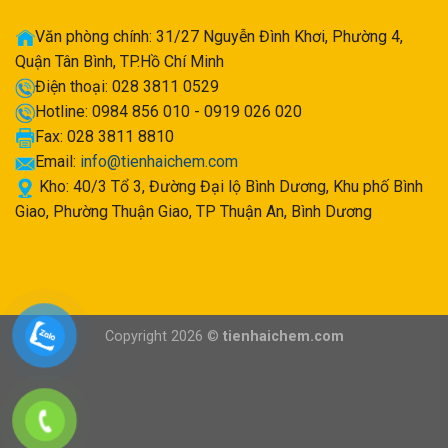
Văn phòng chính: 31/27 Nguyễn Đình Khơi, Phường 4,
Quận Tân Bình, TP.Hồ Chí Minh
Điện thoại: 028 3811 0529
Hotline: 0984 856 010 - 0919 026 020
Fax: 028 3811 8810
Email:
info@tienhaichem.com
Kho: 40/3 Tổ 3, Đường Đại lộ Bình Dương, Khu phố Bình
Giao, Phường Thuận Giao, TP Thuận An, Bình Dương
Copyright 2026 ©
tienhaichem.com