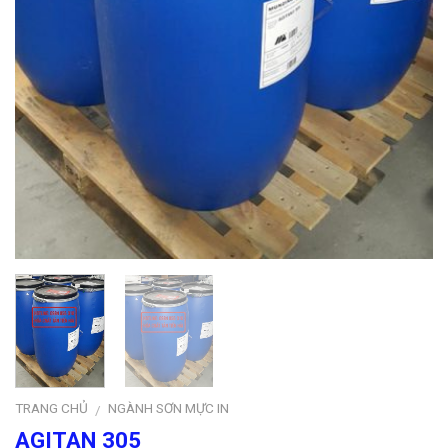
TRANG CHỦ
NGÀNH SƠN MỰC IN
/
AGITAN 305