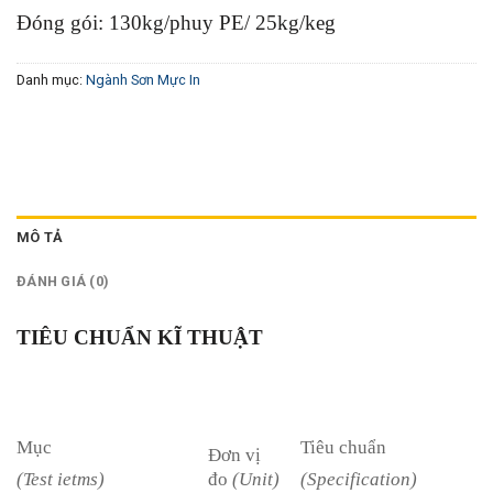
Đóng gói: 130kg/phuy PE/ 25kg/keg
Danh mục:
Ngành Sơn Mực In
MÔ TẢ
ĐÁNH GIÁ (0)
TIÊU CHUẨN KĨ THUẬT
Mục
Tiêu chuẩn
Đơn vị
đo
(Unit)
(Test ietms)
(Specification)