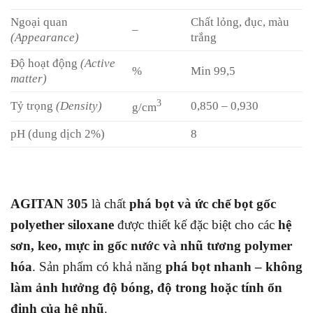
Ngoại quan
Chất lỏng, đục, màu
–
(Appearance)
trắng
Độ hoạt động
(Active
%
Min 99,5
matter)
3
Tỷ trọng
(Density)
0,850 – 0,930
g/cm
pH (dung dịch 2%)
8
AGITAN 305
là chất
phá bọt và ức chế bọt gốc
polyether siloxane
được thiết kế đặc biệt cho các
hệ
sơn, keo, mực in gốc nước và nhũ tương polymer
hóa
. Sản phẩm có khả năng
phá bọt nhanh – không
làm ảnh hưởng độ bóng, độ trong hoặc tính ổn
định của hệ nhũ
.