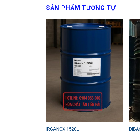
SẢN PHẨM TƯƠNG TỰ
Add to
Add to
wishlist
wishlist
IRGANOX 1520L
DIBA