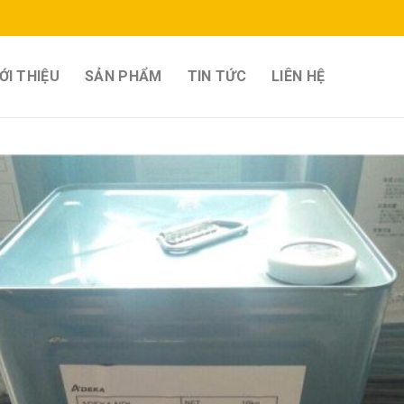
ỚI THIỆU
SẢN PHẨM
TIN TỨC
LIÊN HỆ
Add 
wishl