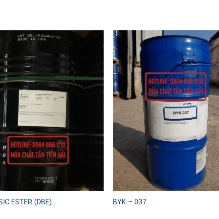
Add to
Add
wishlist
wishl
SIC ESTER (DBE)
BYK – 037