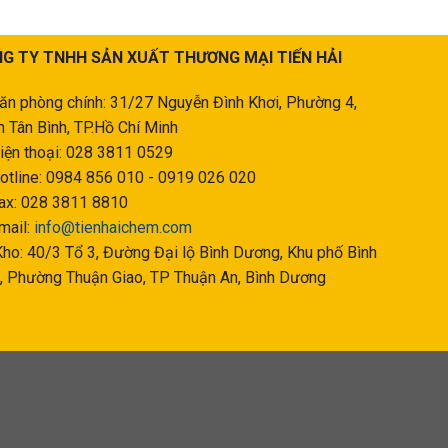
G TY TNHH SẢN XUẤT THƯƠNG MẠI TIẾN HẢI
ăn phòng chính: 31/27 Nguyễn Đình Khơi, Phường 4,
 Tân Bình, TP.Hồ Chí Minh
iện thoại: 028 3811 0529
otline: 0984 856 010 - 0919 026 020
ax: 028 3811 8810
mail:
info@tienhaichem.com
ho: 40/3 Tổ 3, Đường Đại lộ Bình Dương, Khu phố Bình
, Phường Thuận Giao, TP Thuận An, Bình Dương