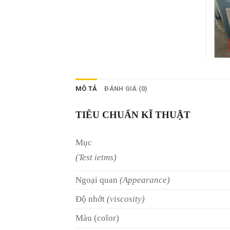
MÔ TẢ
ĐÁNH GIÁ (0)
TIÊU CHUẨN KĨ THUẬT
Mục
(Test ietms)
Ngoại quan
(Appearance)
Độ nhớt
(viscosity)
Màu (color)