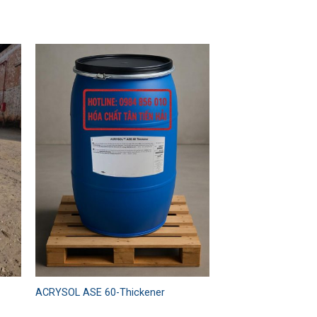
 to
Add to
ist
wishlist
ACRYSOL ASE 60-Thickener