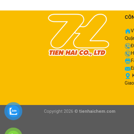
CÔN
V
Quận
Đ
H
F
E
K
Giao
Copyright 2026 ©
tienhaichem.com