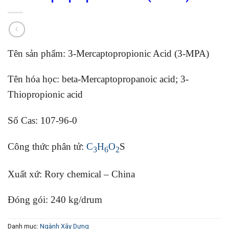
Tên sản phẩm: 3-Mercaptopropionic Acid (3-MPA)
Tên hóa học: beta-Mercaptopropanoic acid; 3-
Thiopropionic acid
Số Cas: 107-96-0
Công thức phân tử:
C
H
O
S
3
6
2
Xuất xứ: Rory chemical – China
Đóng gói: 240 kg/drum
Danh mục:
Ngành Xây Dựng