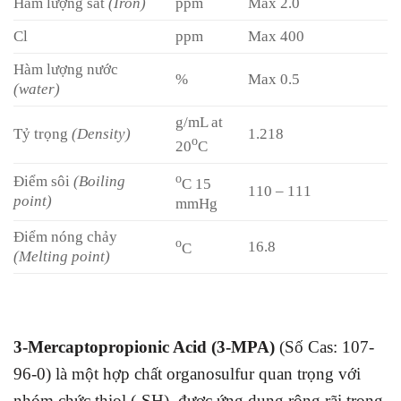
Hàm lượng sắt
(Iron)
ppm
Max 2.0
Cl
ppm
Max 400
Hàm lượng nước
%
Max 0.5
(water)
g/mL at
Tỷ trọng
(Density)
1.218
o
20
C
o
Điểm sôi
(Boiling
C 15
110 – 111
point)
mmHg
Điểm nóng chảy
o
16.8
C
(Melting point)
3-Mercaptopropionic Acid (3-MPA)
(Số Cas: 107-
96-0) là một hợp chất organosulfur quan trọng với
nhóm chức thiol (-SH), được ứng dụng rộng rãi trong