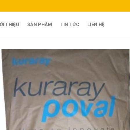
ỚI THIỆU
SẢN PHẨM
TIN TỨC
LIÊN HỆ
Add 
wishl