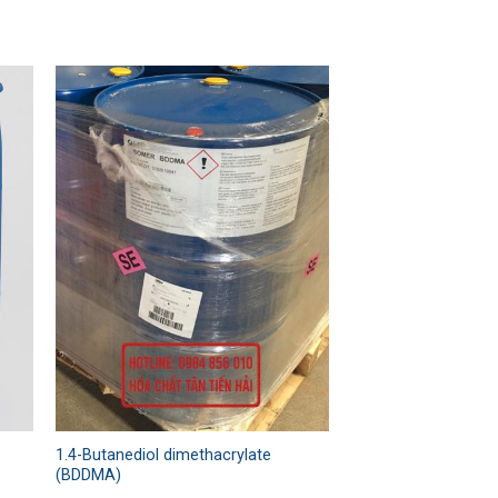
 to
Add to
ist
wishlist
1.4-Butanediol dimethacrylate
(BDDMA)