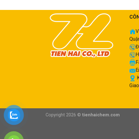
CÔN
V
Quận
Đ
H
F
E
K
Giao
Copyright 2026 ©
tienhaichem.com