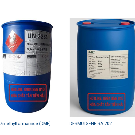
Add to
Add
wishlist
wishl
-Dimethylformamide (DMF)
DERMULSENE RA 702