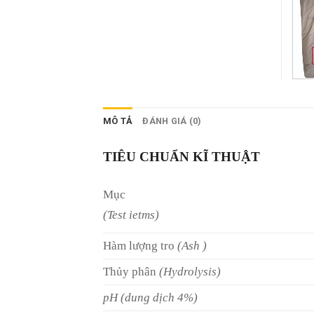
MÔ TẢ
ĐÁNH GIÁ (0)
TIÊU CHUẨN KĨ THUẬT
Mục
(Test ietms)
Hàm lượng tro
(Ash )
Thủy phân
(Hydrolysis)
pH (dung dịch 4%)