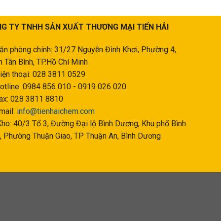
G TY TNHH SẢN XUẤT THƯƠNG MẠI TIẾN HẢI
ăn phòng chính: 31/27 Nguyễn Đình Khơi, Phường 4,
 Tân Bình, TP.Hồ Chí Minh
iện thoại: 028 3811 0529
otline: 0984 856 010 - 0919 026 020
ax: 028 3811 8810
mail:
info@tienhaichem.com
ho: 40/3 Tổ 3, Đường Đại lộ Bình Dương, Khu phố Bình
, Phường Thuận Giao, TP Thuận An, Bình Dương