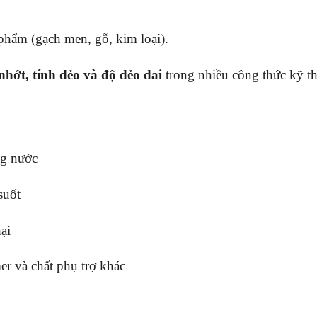
phẩm (gạch men, gỗ, kim loại).
 nhớt, tính dẻo và độ dẻo dai
trong nhiều công thức kỹ th
ng nước
suốt
ại
er và chất phụ trợ khác