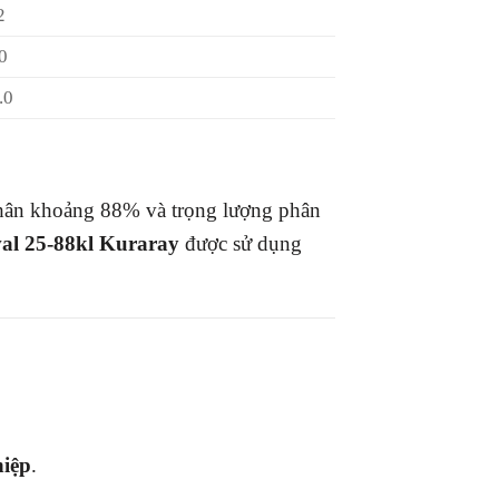
2
0
.0
hân khoảng 88% và trọng lượng phân
al 25-88kl Kuraray
được sử dụng
hiệp
.