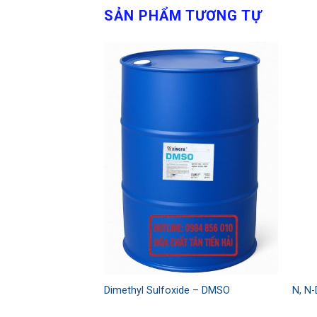
SẢN PHẨM TƯƠNG TỰ
Add to
Add to
wishlist
wishlist
arbon resin- SK120
Dimethyl Sulfoxide – DMSO
N, N