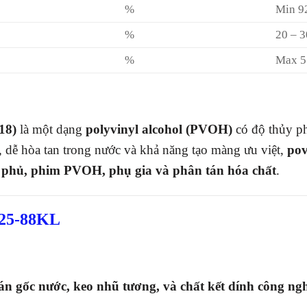
%
Min 9
%
20 – 3
%
Max 5
18)
là một dạng
polyvinyl alcohol (PVOH)
có độ thủy p
ốt, dễ hòa tan trong nước và khả năng tạo màng ưu việt,
pov
p phủ, phim PVOH, phụ gia và phân tán hóa chất
.
 25-88KL
án gốc nước, keo nhũ tương, và chất kết dính công ng