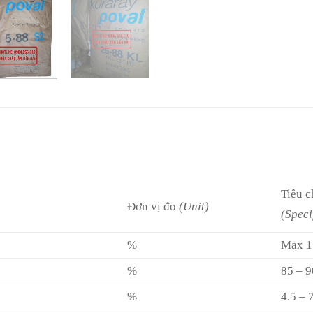
Tiêu 
Đơn vị đo
(Unit)
(Speci
%
Max 1
%
85 – 9
%
4.5 – 