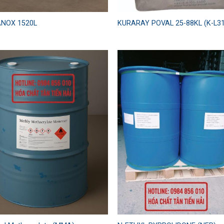
ANOX 1520L
KURARAY POVAL 25-88KL (K-L3
Add to
Add
wishlist
wish