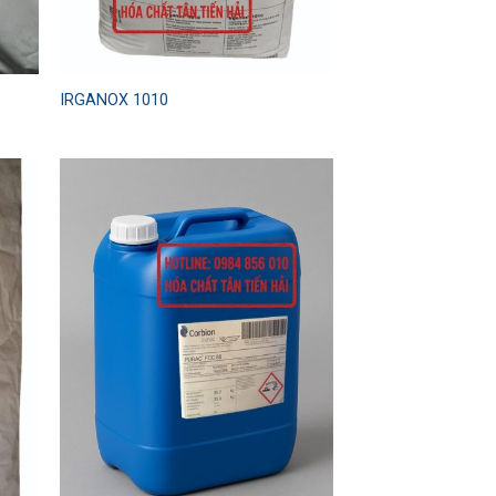
IRGANOX 1010
 to
Add to
list
wishlist