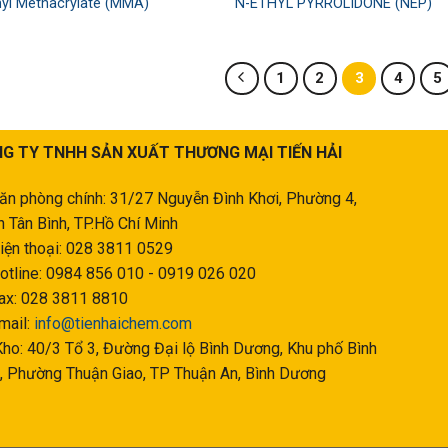
yl Methacrylate (MMA)
N-ETHYL PYRROLIDONE (NEP)
1
2
3
4
5
G TY TNHH SẢN XUẤT THƯƠNG MẠI TIẾN HẢI
ăn phòng chính: 31/27 Nguyễn Đình Khơi, Phường 4,
 Tân Bình, TP.Hồ Chí Minh
iện thoại: 028 3811 0529
otline: 0984 856 010 - 0919 026 020
ax: 028 3811 8810
mail:
info@tienhaichem.com
ho: 40/3 Tổ 3, Đường Đại lộ Bình Dương, Khu phố Bình
, Phường Thuận Giao, TP Thuận An, Bình Dương