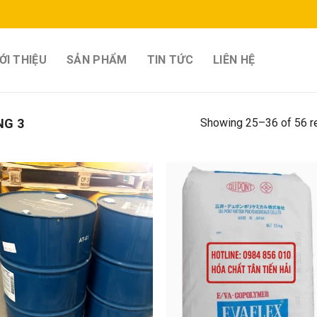
ỚI THIỆU
SẢN PHẨM
TIN TỨC
LIÊN HỆ
Showing 25–36 of 56 r
G 3
Add to
Add
wishlist
wish