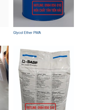
Glycol Ether PMA
 to
Add to
list
wishlist