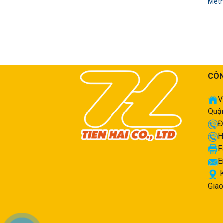
Meth
CÔN
V
Quận
Đ
H
F
E
K
Giao