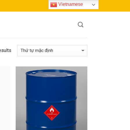
Vietnamese
esults
 to
Add to
list
wishlist