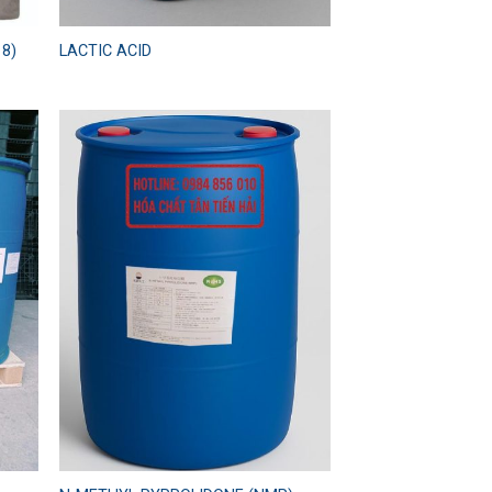
18)
LACTIC ACID
 to
Add to
list
wishlist