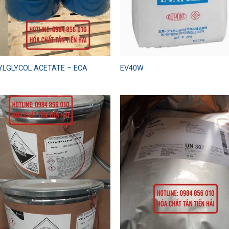
YLGLYCOL ACETATE – ECA
EV40W
Add to
Add
wishlist
wish