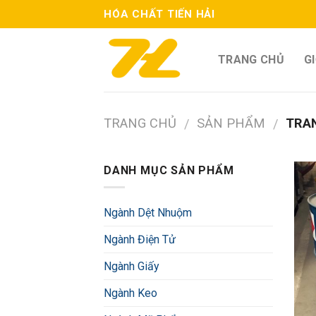
Skip
HÓA CHẤT TIẾN HẢI
to
content
TRANG CHỦ
GI
TRANG CHỦ
SẢN PHẨM
TRAN
/
/
DANH MỤC SẢN PHẨM
Ngành Dệt Nhuộm
Ngành Điện Tử
Ngành Giấy
Ngành Keo