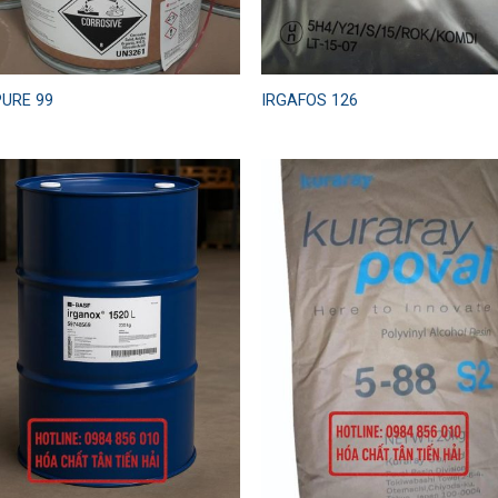
PURE 99
IRGAFOS 126
Add to
Add
wishlist
wish