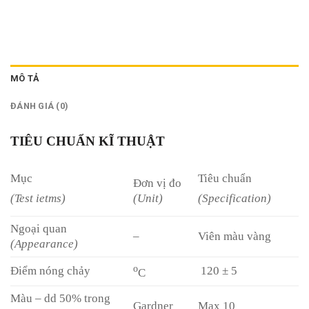
MÔ TẢ
ĐÁNH GIÁ (0)
TIÊU CHUẨN KĨ THUẬT
Mục
Tiêu chuẩn
Đơn vị đo
(Unit)
(Test ietms)
(Specification)
Ngoại quan
–
Viên màu vàng
(Appearance)
o
Điểm nóng chảy
120 ± 5
C
Màu – dd 50% trong
Gardner
Max 10