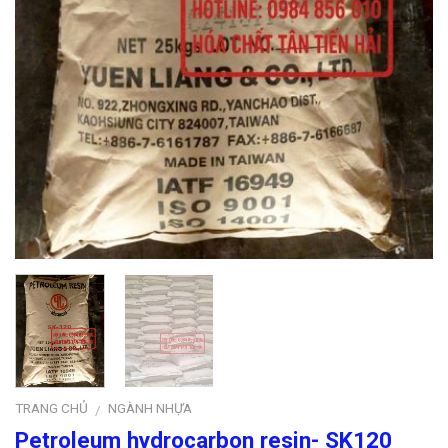
TRANG CHỦ
NGÀNH NHỰA
/
Petroleum hydrocarbon resin- SK120