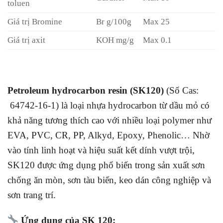
toluen
Giá trị Bromine
Br g/100g
Max 25
Giá trị axit
KOH mg/g
Max 0.1
Petroleum hydrocarbon resin (SK120)
(Số Cas:
64742-16-1) là loại nhựa hydrocarbon từ dầu mỏ có
khả năng tương thích cao với nhiều loại polymer như
EVA, PVC, CR, PP, Alkyd, Epoxy, Phenolic… Nhờ
vào tính linh hoạt và hiệu suất kết dính vượt trội,
SK120 được ứng dụng phổ biến trong sản xuất sơn
chống ăn mòn, sơn tàu biển, keo dán công nghiệp và
sơn trang trí.
Ứng dụng của SK 120: